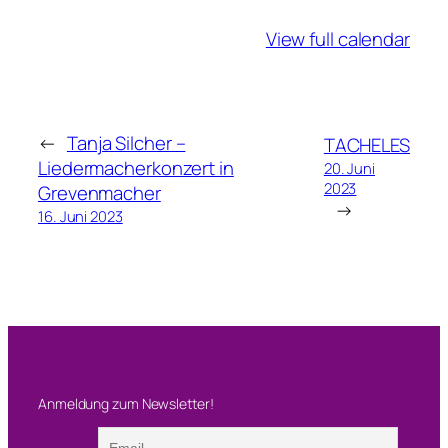
a
View full calendar
n
y
C
a
p
←
Tanja Silcher –
TACHELES
r
Liedermacherkonzert in
20. Juni
2023
a
Grevenmacher
→
&
16. Juni 2023
B
a
n
d
u
n
d
Anmeldung zum Newsletter!
C
a