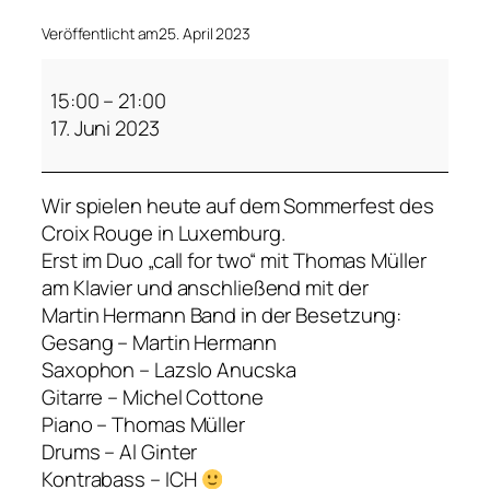
Veröffentlicht am
25. April 2023
D
o
15:00
–
21:00
p
17. Juni 2023
p
e
Wir spielen heute auf dem Sommerfest des
l
Croix Rouge in Luxemburg.
k
Erst im Duo „call for two“ mit Thomas Müller
o
am Klavier und anschließend mit der
n
Martin Hermann Band in der Besetzung:
z
Gesang – Martin Hermann
e
Saxophon – Lazslo Anucska
r
Gitarre – Michel Cottone
t
Piano – Thomas Müller
:
Drums – Al Ginter
R
Kontrabass – ICH
u