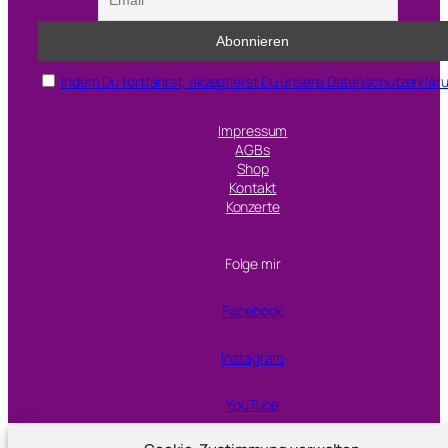
l
l
f
Indem Du fortfährst, akzeptierst Du unsere Datenschutzerklär
o
r
Impressum
t
AGBs
w
Shop
Kontakt
o
Konzerte
Folge mir
Facebook
Instagram
YouTube