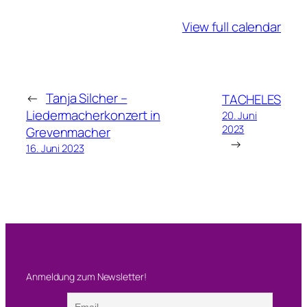
a
View full calendar
n
y
C
a
p
←
Tanja Silcher –
TACHELES
r
Liedermacherkonzert in
20. Juni
2023
a
Grevenmacher
→
&
16. Juni 2023
B
a
n
d
u
n
d
Anmeldung zum Newsletter!
C
a