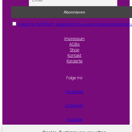
l
l
f
Indem Du fortfährst, akzeptierst Du unsere Datenschutzerklär
o
r
Impressum
t
AGBs
w
Shop
Kontakt
o
Konzerte
Folge mir
Facebook
Instagram
YouTube