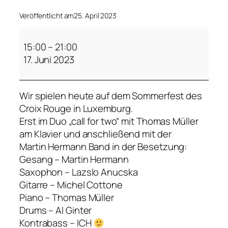
Veröffentlicht am
25. April 2023
D
o
15:00
–
21:00
p
17. Juni 2023
p
e
Wir spielen heute auf dem Sommerfest des
l
Croix Rouge in Luxemburg.
k
Erst im Duo „call for two“ mit Thomas Müller
o
am Klavier und anschließend mit der
n
Martin Hermann Band in der Besetzung:
z
Gesang – Martin Hermann
e
Saxophon – Lazslo Anucska
r
Gitarre – Michel Cottone
t
Piano – Thomas Müller
:
Drums – Al Ginter
R
Kontrabass – ICH
u