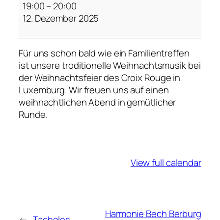
r
19:00
–
20:00
o
12. Dezember 2025
i
x
Für uns schon bald wie ein Familientreffen
R
ist unsere troditionelle Weihnachtsmusik bei
o
der Weihnachtsfeier des Croix Rouge in
u
Luxemburg. Wir freuen uns auf einen
g
weihnachtlichen Abend in gemütlicher
e
Runde.
View full calendar
Harmonie Bech Berburg
←
Tacheles