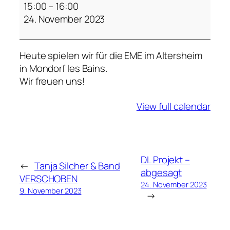
a
15:00
–
16:00
c
24. November 2023
h
-
Heute spielen wir für die EME im Altersheim
S
in Mondorf les Bains.
i
Wir freuen uns!
l
c
View full calendar
h
e
r
-
D
DL Projekt –
←
Tanja Silcher & Band
u
abgesagt
VERSCHOBEN
o
24. November 2023
9. November 2023
→