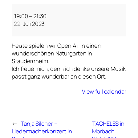
T
a
19:00
–
21:30
n
22. Juli 2023
j
a
Heute spielen wir Open Air in einem
S
wunderschönen Naturgarten in
i
Staudernheim.
l
Ich freue mich, denn ich denke unsere Musik
c
passt ganz wunderbar an diesen Ort.
h
e
View full calendar
r
–
L
i
e
←
Tanja Silcher –
TACHELES in
d
Liedermacherkonzert in
Morbach