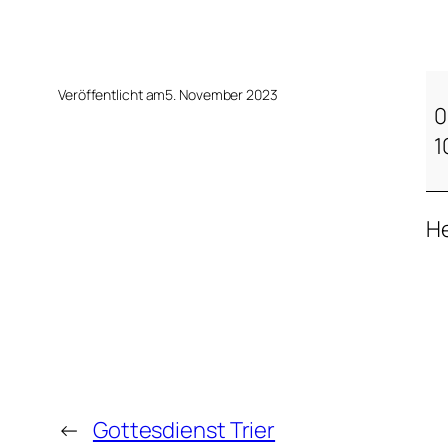
T
Veröffentlicht am
5. November 2023
A
0
C
1
H
E
He
L
E
S
.
P
L
U
←
Gottesdienst Trier
S