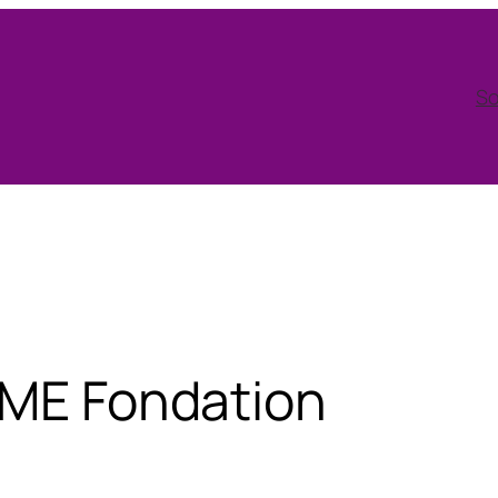
So
EME Fondation