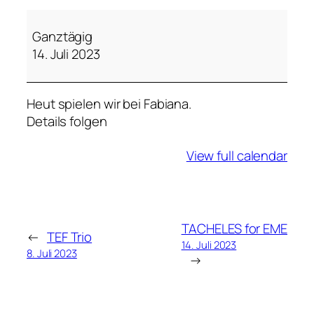
T
A
Ganztägig
C
14. Juli 2023
H
E
Heut spielen wir bei Fabiana.
L
Details folgen
E
S
View full calendar
C
a
s
a
F
TACHELES for EME
←
TEF Trio
a
14. Juli 2023
8. Juli 2023
→
b
i
a