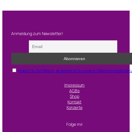
n
a
Anmeldung zum Newsletter!
Indem Du fortfährst, akzeptierst Du unsere Datenschutzerklär
Impressum
AGBs
Shop
Kontakt
Konzerte
Folge mir