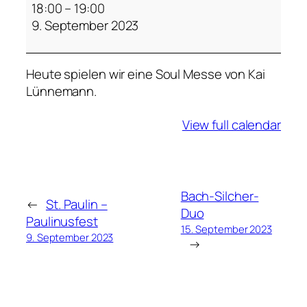
t
18:00
–
19:00
P
9. September 2023
a
u
Heute spielen wir eine Soul Messe von Kai
l
Lünnemann.
i
n
View full calendar
S
o
u
l
M
Bach-Silcher-
←
St. Paulin –
e
Duo
Paulinusfest
s
15. September 2023
9. September 2023
→
s
e