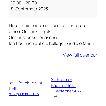
r
19:00
–
20:00
i
8. September 2023
v
a
Heute spiele ich mit einer Latinband auf
t
einem Geburtstag als
Geburtstagsüberraschug.
Ich freu mich auf die Kollegen und die Musik!
View full calendar
St. Paulin –
←
TACHELES for
Paulinusfest
EME
9. September 2023
8. September 2023
→