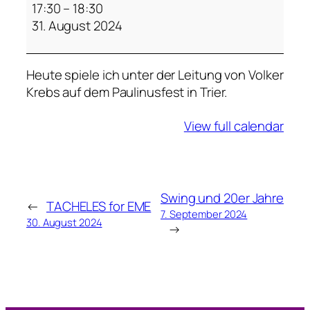
a
17:30
–
18:30
u
31. August 2024
l
i
Heute spiele ich unter der Leitung von Volker
n
Krebs auf dem Paulinusfest in Trier.
u
s
View full calendar
f
e
s
t
Swing und 20er Jahre
←
TACHELES for EME
7. September 2024
30. August 2024
→