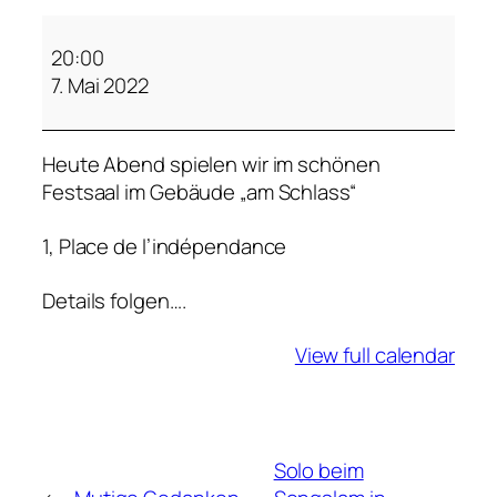
M
u
20:00
t
7. Mai 2022
i
g
Heute Abend spielen wir im schönen
e
Festsaal im Gebäude „am Schlass“
G
e
1, Place de l’indépendance
d
a
Details folgen….
n
k
View full calendar
e
n
–
M
Solo beim
a