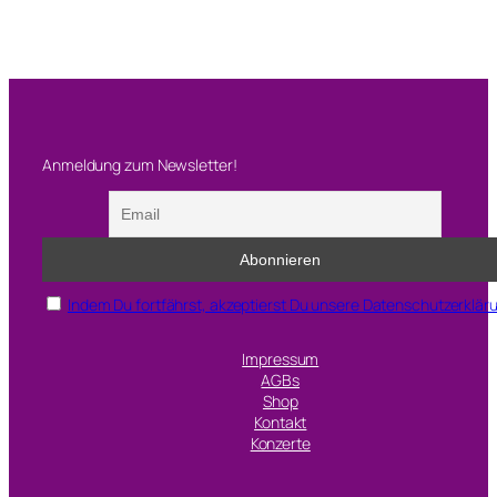
n
Anmeldung zum Newsletter!
Indem Du fortfährst, akzeptierst Du unsere Datenschutzerklär
Impressum
AGBs
Shop
Kontakt
Konzerte