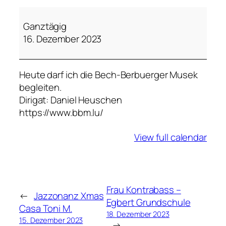
B
e
Ganztägig
c
16. Dezember 2023
h
-
Heute darf ich die Bech-Berbuerger Musek
B
begleiten.
e
Dirigat: Daniel Heuschen
r
https://www.bbm.lu/
b
u
View full calendar
e
r
g
e
r
Frau Kontrabass –
←
Jazzonanz Xmas
M
Egbert Grundschule
Casa Toni M.
u
18. Dezember 2023
15. Dezember 2023
→