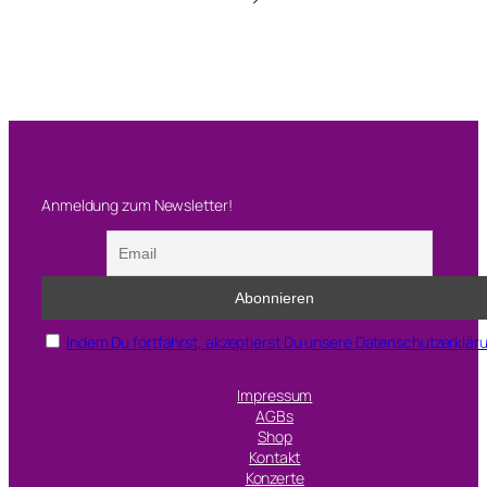
s
e
k
Anmeldung zum Newsletter!
Indem Du fortfährst, akzeptierst Du unsere Datenschutzerklär
Impressum
AGBs
Shop
Kontakt
Konzerte