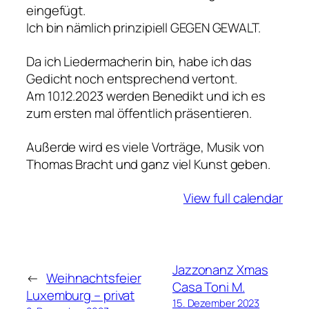
eingefügt.
G
Ich bin nämlich prinzipiell GEGEN GEWALT.
E
W
Da ich Liedermacherin bin, habe ich das
A
Gedicht noch entsprechend vertont.
L
Am 10.12.2023 werden Benedikt und ich es
T
zum ersten mal öffentlich präsentieren.
A
N
Außerde wird es viele Vorträge, Musik von
F
Thomas Bracht und ganz viel Kunst geben.
R
A
View full calendar
U
E
N
W
Jazzonanz Xmas
i
←
Weihnachtsfeier
Casa Toni M.
t
Luxemburg – privat
t
15. Dezember 2023