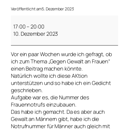
Veröffentlicht am
5. Dezember 2023
A
u
17:00
–
20:00
s
10. Dezember 2023
s
t
Vor ein paar Wochen wurde ich gefragt, ob
e
ich zum Thema „Gegen Gewalt an Frauen“
l
einen Beitrag machen könnte.
l
Natürlich wollte ich diese AKtion
u
unterstützen und so habe ich ein Gedicht
n
geschrieben.
g
Aufgabe war es, die Nummer des
G
Frauennotrufs einzubauen.
E
Das habe ich gemacht. Da es aber auch
G
Gewalt an Männern gibt, habe ich die
E
Notrufnummer für Männer auch gleich mit
N