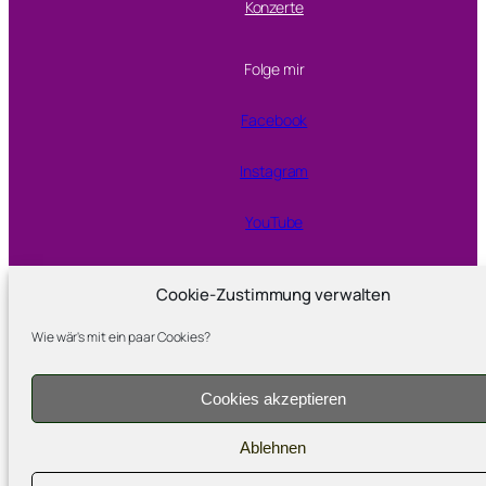
Konzerte
Folge mir
Facebook
Instagram
YouTube
Cookie-Zustimmung verwalten
Proudly powered by
WordPress
Wie wär's mit ein paar Cookies?
Cookies akzeptieren
Ablehnen